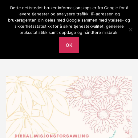
Dette nettstedet bruker informasjonskapsler fra Google for å
Gilja bedehus
levere tjenester og analysere trafikk. IP-adressen og
brukeragenten din deles med Google sammen med ytelses- og
Meny
sikkerhetsstatistikk for å sikre tjenestekvalitet, generere
bruksstatistikk samt oppdage og håndtere misbruk.
Av
Mari Frafjord
torsdag 29. februar 2024
Innleggsforfatter
Publiseringsdato
OK