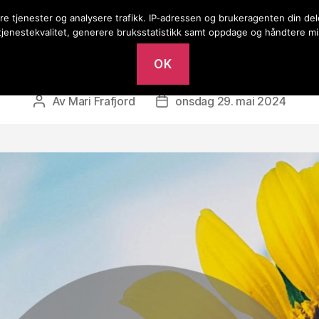
ere tjenester og analysere trafikk. IP-adressen og brukeragenten din d
Barn
Bedehus
r på bedehuset
 tjenestekvalitet, generere bruksstatistikk samt oppdage og håndtere mi
OK
Av
Mari Frafjord
onsdag 29. mai 2024
Innleggsforfatter
Publiseringsdato