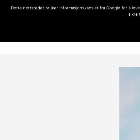
Dette nettstedet bruker informasjonskapsler fra Google for å lev
Gilja bedehus
Oppdatering på hva som skje
sikre