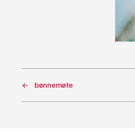
←
bønnemøte