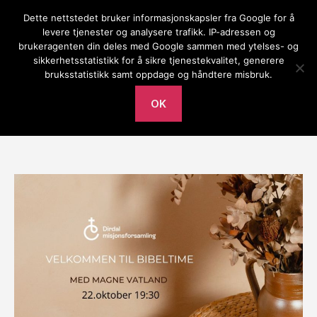
Dette nettstedet bruker informasjonskapsler fra Google for å
Gilja bedehus
levere tjenester og analysere trafikk. IP-adressen og
brukeragenten din deles med Google sammen med ytelses- og
Meny
sikkerhetsstatistikk for å sikre tjenestekvalitet, generere
bruksstatistikk samt oppdage og håndtere misbruk.
Av
Mari Frafjord
søndag 19. oktober 2025
Innleggsforfatter
Publiseringsdato
OK