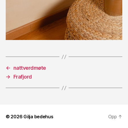
←
nattverdmøte
→
Frafjord
© 2026
Gilja bedehus
Opp
↑