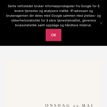
Dette nettstedet bruker informasjonskapsler fra Google for å
Gilja bedehus
levere tjenester og analysere trafikk. IP-adressen og
brukeragenten din deles med Google sammen med ytelses- og
Meny
sikkerhetsstatistikk for å sikre tjenestekvalitet, generere
bruksstatistikk samt oppdage og håndtere misbruk.
Av
Mari Frafjord
mandag 20. mai 2024
Innleggsforfatter
Publiseringsdato
OK