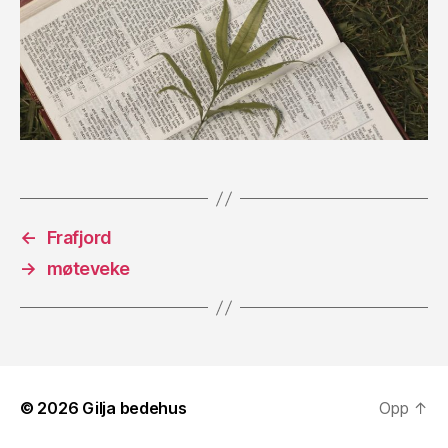
←
Frafjord
→
møteveke
© 2026
Gilja bedehus
Opp
↑