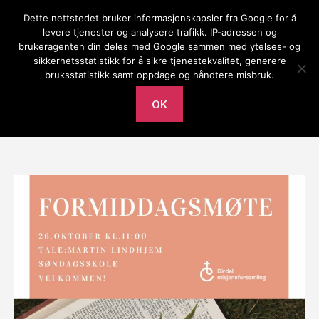
Dette nettstedet bruker informasjonskapsler fra Google for å
Gilja bedehus
levere tjenester og analysere trafikk. IP-adressen og
brukeragenten din deles med Google sammen med ytelses- og
Meny
sikkerhetsstatistikk for å sikre tjenestekvalitet, generere
bruksstatistikk samt oppdage og håndtere misbruk.
Av
Mari Frafjord
tirsdag 21. oktober 2025
Innleggsforfatter
Publiseringsdato
OK