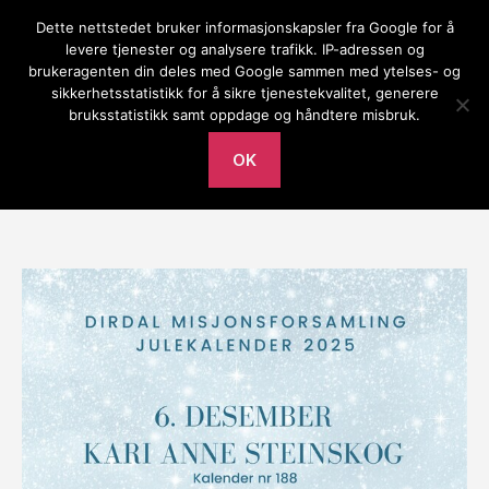
Dette nettstedet bruker informasjonskapsler fra Google for å
Gilja bedehus
levere tjenester og analysere trafikk. IP-adressen og
brukeragenten din deles med Google sammen med ytelses- og
Meny
sikkerhetsstatistikk for å sikre tjenestekvalitet, generere
bruksstatistikk samt oppdage og håndtere misbruk.
Av
Lars Tore
lørdag 6. desember 2025
Innleggsforfatter
Publiseringsdato
OK