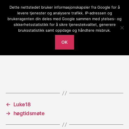
Dette nettstedet bruker informasjonskapsler fra Google for å
Gilja bedehus
levere tjenester og analysere trafikk. IP-adressen og
brukeragenten din deles med Google sammen med ytelses- og
Meny
sikkerhetsstatistikk for å sikre tjenestekvalitet, generere
bruksstatistikk samt oppdage og håndtere misbruk.
Av
Lars Tore
tirsdag 19. desember 2023
Innleggsforfatter
Publiseringsdato
OK
←
Luke18
→
høgtidsmøte