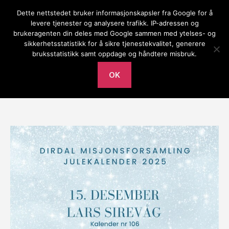
Dette nettstedet bruker informasjonskapsler fra Google for å
Gilja bedehus
levere tjenester og analysere trafikk. IP-adressen og
brukeragenten din deles med Google sammen med ytelses- og
Meny
sikkerhetsstatistikk for å sikre tjenestekvalitet, generere
bruksstatistikk samt oppdage og håndtere misbruk.
Av
Lars Tore
mandag 15. desember 2025
Innleggsforfatter
Publiseringsdato
OK