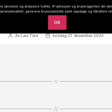
ere tjenester og analysere trafikk. IP-adressen og brukeragenten din d
Barn
Bedehus
r på bedehuset
 tjenestekvalitet, generere bruksstatistikk samt oppdage og håndtere mi
OK
Av
Lars Tore
torsdag 21. desember 2023
Innleggsforfatter
Publiseringsdato