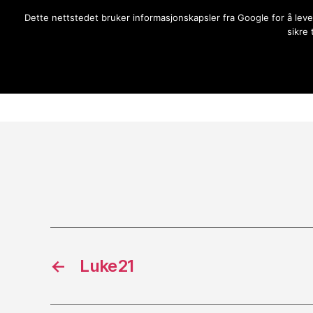
Dette nettstedet bruker informasjonskapsler fra Google for å lev
Gilja bedehus
Oppdatering på hva som skje
sikre
←
Luke21